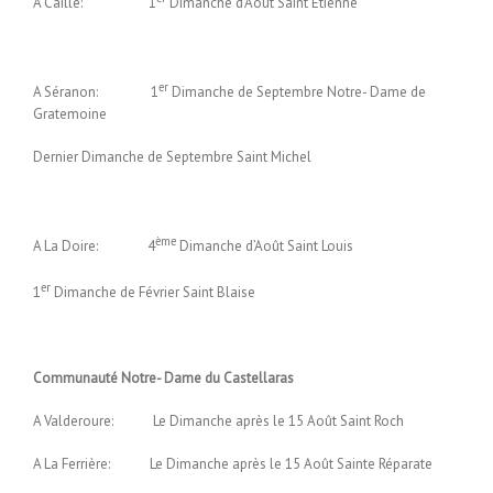
A Caille: 1
Dimanche d’Août Saint Etienne
er
A Séranon: 1
Dimanche de Septembre Notre- Dame de
Gratemoine
Dernier Dimanche de Septembre Saint Michel
ème
A La Doire: 4
Dimanche d’Août Saint Louis
er
1
Dimanche de Février Saint Blaise
Communauté Notre- Dame du Castellaras
A Valderoure: Le Dimanche après le 15 Août Saint Roch
A La Ferrière: Le Dimanche après le 15 Août Sainte Réparate