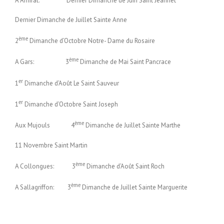
A Amirat: Dernier Dimanche de Juin Saint Jeannet
Dernier Dimanche de Juillet Sainte Anne
ème
2
Dimanche d’Octobre Notre- Dame du Rosaire
ème
A Gars: 3
Dimanche de Mai Saint Pancrace
er
1
Dimanche d’Août Le Saint Sauveur
er
1
Dimanche d’Octobre Saint Joseph
ème
Aux Mujouls 4
Dimanche de Juillet Sainte Marthe
11 Novembre Saint Martin
ème
A Collongues: 3
Dimanche d’Août Saint Roch
ème
A Sallagriffon: 3
Dimanche de Juillet Sainte Marguerite